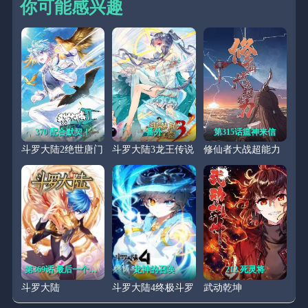
你可能感兴趣
370 配合默契！
番外
第315话瘟神来信
斗罗大陆2绝世唐门
斗罗大陆3龙王传说
修仙者大战超能力
第369话 最后一个条件（上）
龙神的召唤
212 死灵将
斗罗大陆
斗罗大陆4终极斗罗
武动乾坤