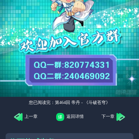
您已阅读完：
第464回 帝丹 - 《斗破苍穹》
上一章
返回详情
下一章