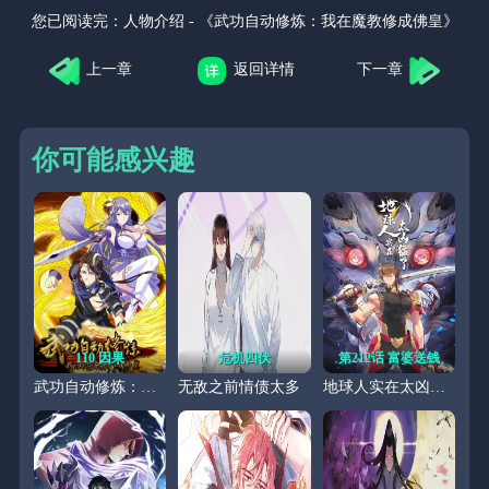
您已阅读完：
人物介绍 - 《武功自动修炼：我在魔教修成佛皇》
上一章
返回详情
下一章
你可能感兴趣
110 因果
危机四伏
第212话 富婆送钱
武功自动修炼：我在魔教修成佛皇
无敌之前情债太多
地球人实在太凶猛了